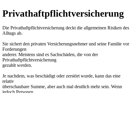
Privathaftpflichtversicherung
Die Privathaftpflichtversicherung deckt die allgemeinen Risiken des
Alltags ab.
Sie sichert den privaten Versicherungsnehmer und seine Familie vor
Forderungen
anderer. Meistens sind es Sachschäden, die von der
Privathaftpflichtversicherung
gezahlt werden.
Je nachdem, was beschädigt oder zerstört wurde, kann das eine
relativ
überschaubare Summe, aber auch mal deutlich mehr sein. Wenn
jedoch Personen
verletzt werden, sind die finanziellen Folgen oft ganz erheblich.
Damit die Wiedergutmachung eines solchen Schadens Sie finanziell
nicht ruiniert,
brauchen Sie eine sehr gute Absicherung.
Denken Sie alleine daran, wenn jemand durch Sie verletzt würde!
(zum Beispiel: im Skiurlaub).