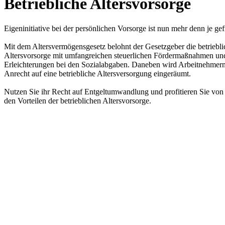
Betriebliche Altersvorsorge
Eigeninitiative bei der persönlichen Vorsorge ist nun mehr denn je gef
Mit dem Altersvermögensgesetz belohnt der Gesetzgeber die betriebli
Altersvorsorge mit umfangreichen steuerlichen Fördermaßnahmen un
Erleichterungen bei den Sozialabgaben. Daneben wird Arbeitnehmern
Anrecht auf eine betriebliche Altersversorgung eingeräumt.
Nutzen Sie ihr Recht auf Entgeltumwandlung und profitieren Sie von
den Vorteilen der betrieblichen Altersvorsorge.
Auch eine Umwandlung von vermögenswirksamen Leistungen in die b
Altersvorsorge ist hier dringend angeraten. In der Ansparzeit ist der
Beitrag steuer- und sozialversicherungsfrei.
Sparen Sie Monat für Monat Steuern und Sozialabgaben!
Wir erklären alle Durchführungswege bei der betrieblichen Altersvors
Kontakt
Impressum
Datenschutz
Cookie-Einstellungen