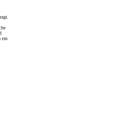
ragt.
che
d
 ein
etriebliche
orge.