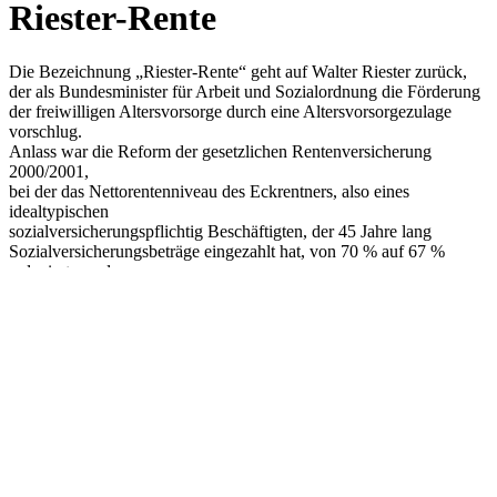
Riester-Rente
Die Bezeichnung „Riester-Rente“ geht auf Walter Riester zurück,
der als Bundesminister für Arbeit und Sozialordnung die Förderung
der freiwilligen Altersvorsorge durch eine Altersvorsorgezulage
vorschlug.
Anlass war die Reform der gesetzlichen Rentenversicherung
2000/2001,
bei der das Nettorentenniveau des Eckrentners, also eines
idealtypischen
sozialversicherungspflichtig Beschäftigten, der 45 Jahre lang
Sozialversicherungsbeträge eingezahlt hat, von 70 % auf 67 %
reduziert wurde.
Für die Nutzung derart geförderter Altersvorsorgeverträge hat sich in
der
Medienöffentlichkeit das Verb „riestern“ etabliert.
Die Zulagen für einen Riester-Vertrag sind enorm. So erhält z.B.
eine
Familie mit 3 Kindern bis zu 1.250,00 € im Jahr von Vater Staat.
Wir erklären für jeden verständlich, wie Riester funktioniert.
Kontakt